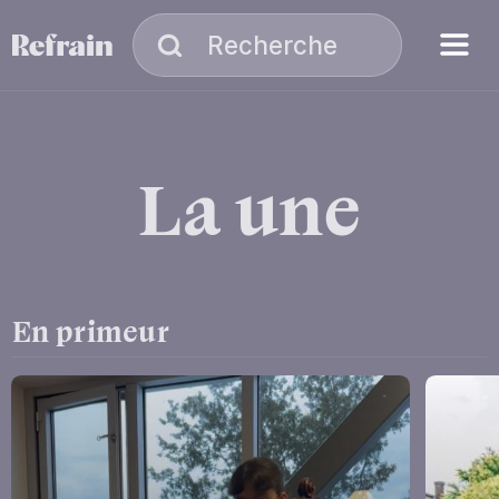
Aller à la navigation
Aller au contenu
Menu
Recherche
Recherche
La
une
En primeur