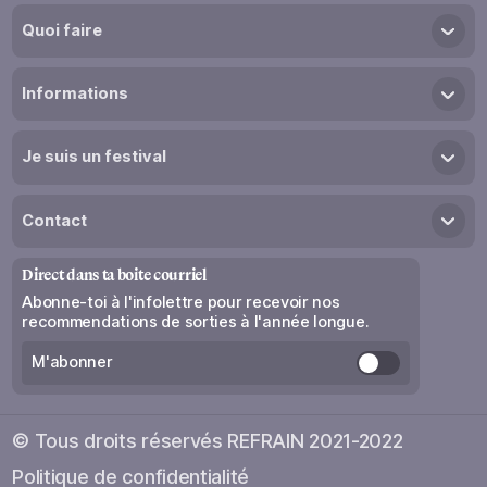
Quoi faire
Trouve ton festival
Informations
Collections
Coups de coeur
À propos
Je suis un festival
À la une
Projet - Horizons
Devenir membre
Tournée EKOTE
Contact
Espace membre
Accès REFRAIN
Nous joindre
Jobs de rêve
Direct dans ta boite courriel
Relations de presse
Partenaires
Abonne-toi à l'infolettre pour recevoir nos
recommendations de sorties à l'année longue.
Fournisseurs
M'abonner
© Tous droits réservés REFRAIN 2021-2022
Politique de confidentialité