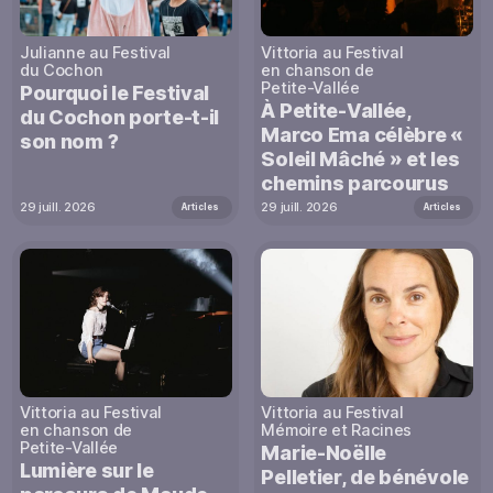
Julianne au Festival
Vittoria au Festival
du Cochon
en chanson de
Petite-Vallée
Pourquoi le Festival
À Petite-Vallée,
du Cochon porte-t-il
Marco Ema célèbre «
son nom ?
Soleil Mâché » et les
chemins parcourus
29 juill. 2026
29 juill. 2026
Articles
Articles
Vittoria au Festival
Vittoria au Festival
en chanson de
Mémoire et Racines
Petite-Vallée
Marie-Noëlle
Lumière sur le
Pelletier, de bénévole