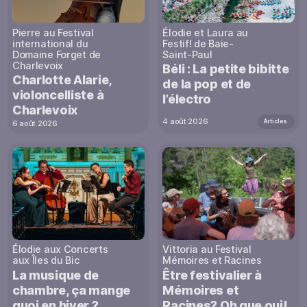
Pierre au Festival
Élodie et Laura au
international du
Festif! de Baie-
Domaine Forget de
Saint-Paul
Charlevoix
Béli : La petite bibitte
Charlotte Alarie,
de la pop et de
violoncelliste à
l’électro
Charlevoix
4 août 2026
Articles
6 août 2026
Élodie aux Concerts
Vittoria au Festival
aux Îles du Bic
Mémoires et Racines
La musique de
Être festivalier à
chambre, ça mange
Mémoires et
quoi en hiver ?
Racines? Oh que oui!