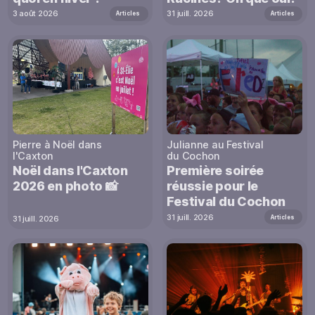
3 août 2026
31 juill. 2026
Articles
Articles
Pierre à Noël dans
Julianne au Festival
l'Caxton
du Cochon
Noël dans l'Caxton
Première soirée
2026 en photo 📸
réussie pour le
Festival du Cochon
31 juill. 2026
Articles
31 juill. 2026