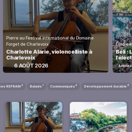
Pierre au Festival international du Domaine
Forget de Charlevoix
Élodie e
Charlotte Alarie, violoncelliste à
Béli :
Charlevoix
l’élec
6 AOÛT 2026
Articles
3
1
9
8
ces REFRAIN
Balado
Communiqués
Développement durable