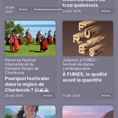
trad québécois
20 juill.
Articles
Développement durable
20 juill. 2026
Articles
2026
Pierre au Festival
Julianne à FURIES -
international du
festival de danse
Domaine Forget de
contemporaine
Charlevoix
À FURIES, la qualité
Pourquoi festivaler
avant la quantité
dans la région de
Charlevoix ? 🎻🌊⛰️
20 juill. 2026
17 juill. 2026
Articles
Articles