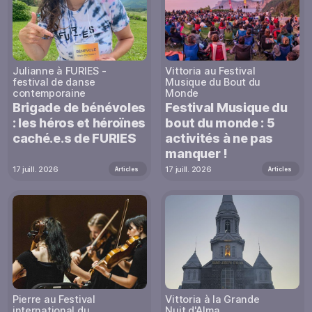
Julianne à FURIES -
Vittoria au Festival
festival de danse
Musique du Bout du
contemporaine
Monde
Brigade de bénévoles
Festival Musique du
: les héros et héroïnes
bout du monde : 5
caché.e.s de FURIES
activités à ne pas
manquer !
17 juill. 2026
17 juill. 2026
Articles
Articles
Pierre au Festival
Vittoria à la Grande
international du
Nuit d'Alma