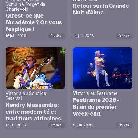
Domaine Forget de
Retour sur la Grande
Charlevoix
Nuit d'Alma
Qu'est-ce que
l'Académie ? On vous
l'explique !
16 juill. 2026
14 juill. 2026
Articles
Articles
Vittoria au Solstice
Vittoria au Festirame
Festival
Festirame 2026 -
Hendry Massamba :
Bilan du premier
entre modernité et
week-end.
traditions africaines
13 juill. 2026
9 juill. 2026
Articles
Articles