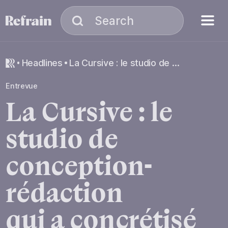
Skip to navigation
Skip to content
Menu
Search
Search
headlines
La Cursive : le studio de conception-rédaction qui a concrétisé l’image de marque du Refrain
Entrevue
La
Cursive
:
le
studio
de
conception-
rédaction
qui
a
concrétisé