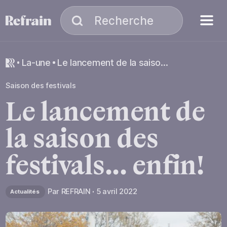
Aller à la navigation
Aller au contenu
Menu
Recherche
Recherche
la-une
Le lancement de la saison des festivals... enfin!
Saison des festivals
Le
lancement
de
la
saison
des
festivals...
enfin!
Par
REFRAIN
5 avril 2022
Actualités