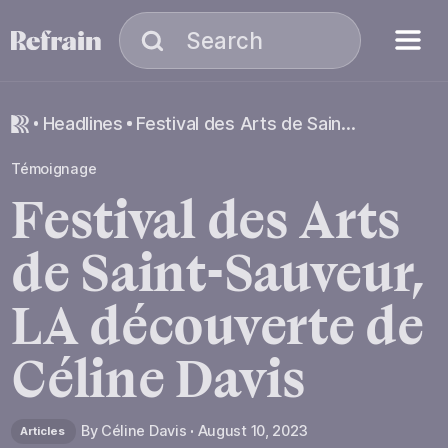
Skip to navigation
Skip to content
Menu
Search
Search
headlines
Festival des Arts de Saint-Sauveur, LA découverte de Céline Davis
Témoignage
Festival
des
Arts
de
Saint-Sauveur,
LA
découverte
de
Céline
Davis
By
Céline Davis
August 10, 2023
Articles