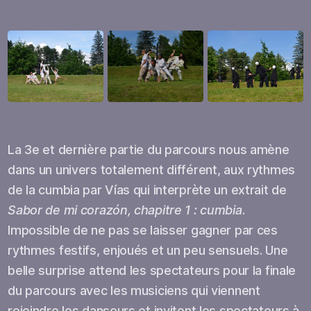
Open
Open
Open
La 3e et dernière partie du parcours nous amène
dans un univers totalement différent, aux rythmes
de la cumbia par Vías qui interprète un extrait de
Sabor de mi corazón, chapitre 1 : cumbia
.
Impossible de ne pas se laisser gagner par ces
rythmes festifs, enjoués et un peu sensuels. Une
belle surprise attend les spectateurs pour la finale
du parcours avec les musiciens qui viennent
rejoindre les danseurs et invitent les spectateurs à