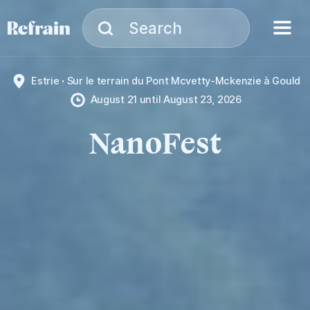
Skip to navigation
Skip to content
Menu
Search
Search
Estrie
Sur le terrain du Pont Mcvetty-Mckenzie à Gould
August 21
until
August 23, 2026
NanoFest