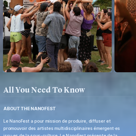
All You Need To Know
ABOUT THE
NANOFEST
Le NanoFest a pour mission de produire, diffuser et
promouvoir des artistes multidisciplinaires émergent·es
issu·es de la sous-culture. Le NanoFest présente de la