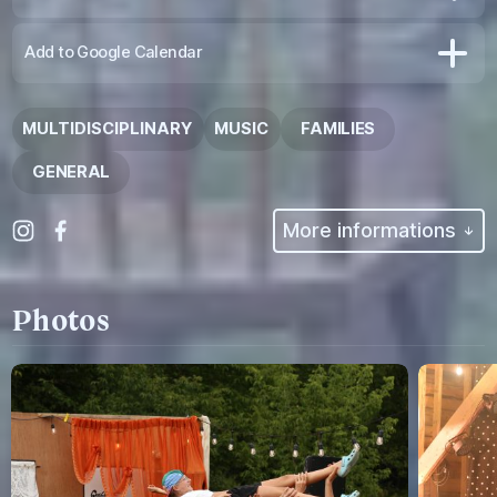
Remove from favourites
Add to Google Calendar
MULTIDISCIPLINARY
MUSIC
FAMILIES
GENERAL
More informations
Photos