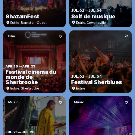
JUL. 02
—
JUL. 06
ShazamFest
Soif de musique
Estrie
,
Barnston-Ouest
Estrie
,
Cowansville
Film
APR. 16
—
APR. 23
Festival cinéma du
monde de
JUL. 02
—
JUL. 04
Sherbrooke
Festival Sherblues
Estrie
,
Sherbrooke
Estrie
Music
Music
JUL. 21
—
JUL. 26