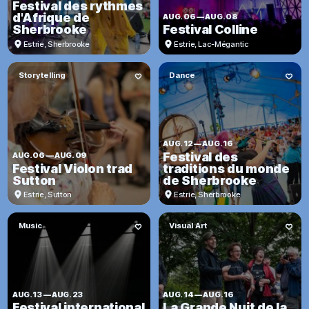
Festival des rythmes
d'Afrique de
AUG. 06
—
AUG. 08
Sherbrooke
Festival Colline
Estrie
,
Sherbrooke
Estrie
,
Lac-Mégantic
Storytelling
Dance
AUG. 12
—
AUG. 16
Festival des
AUG. 06
—
AUG. 09
Festival Violon trad
traditions du monde
Sutton
de Sherbrooke
Estrie
,
Sutton
Estrie
,
Sherbrooke
Music
Visual Art
AUG. 13
—
AUG. 23
AUG. 14
—
AUG. 16
Festival international
La Grande Nuit de la