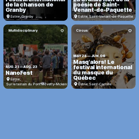
de la chanson de
poésie de Saint-
Granby
Venant-de-Paquette
Estrie
,
Granby
Estrie
,
Saint-Venant-de-Paquette
Multidisciplinary
Circus
MAY 28
—
JUN. 06
Masq'alors! Le
festival international
AUG. 21
—
AUG. 23
du masque du
NanoFest
Québec
Estrie
,
Sur le terrain du Pont Mcvetty-Mckenzie à Gould
Estrie
,
Saint-Camille