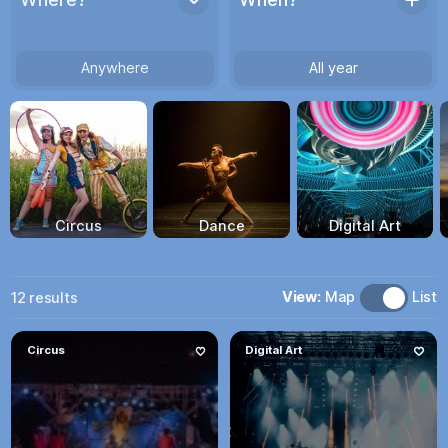
Anywhere
All year
Circus
Dance
Digital Art
View:
Map
List
12
results
Circus
Digital Art