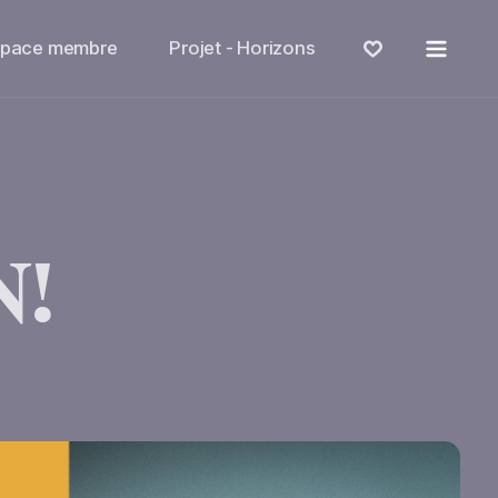
Menu
space membre
Projet - Horizons
N!