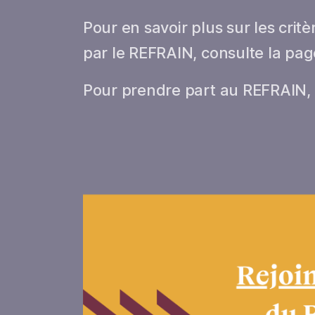
Pour en savoir plus sur les critèr
par le REFRAIN, consulte la pa
Pour prendre part au REFRAIN, c'