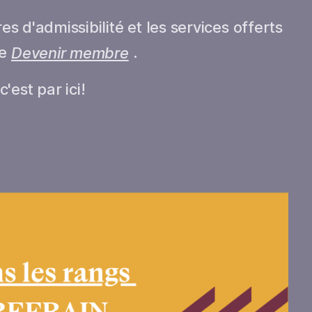
es d'admissibilité et les services offerts
ge
Devenir membre
.
est par ici!