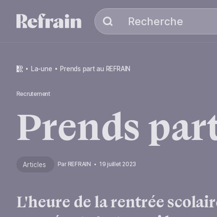
Aller à la navigation
Aller au contenu
Recherche
Recherche
la-une
Prends part au REFRAIN
Recrutement
Prends
par
Articles
Par
REFRAIN
19 juillet 2023
L'heure de la rentrée scolair