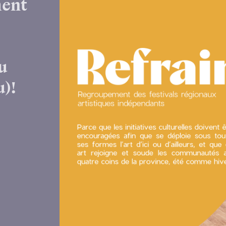
ment
u
u)!