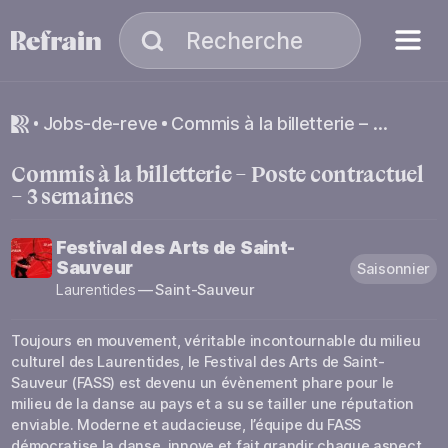
Aller à la navigation
Aller au contenu
Menu
Recherche
Recherche
jobs-de-reve
Commis à la billetterie – Poste contractuel – 3 semaines
Commis à la billetterie – Poste contractuel
– 3 semaines
Festival des Arts de Saint-
Sauveur
Saisonnier
Laurentides
—
Saint-Sauveur
Toujours en mouvement, véritable incontournable du milieu
culturel des Laurentides, le Festival des Arts de Saint-
Sauveur (FASS) est devenu un évènement phare pour le
milieu de la danse au pays et a su se tailler une réputation
enviable. Moderne et audacieuse, l’équipe du FASS
démocratise la danse, innove et fait grandir chaque aspect