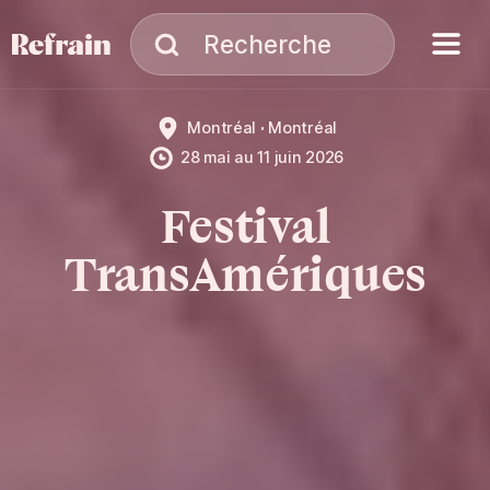
Aller à la navigation
Aller au contenu
Menu
Recherche
Recherche
Montréal
Montréal
28 mai
au
11 juin 2026
Festival
TransAmériques