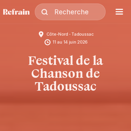
Aller à la navigation
Aller au contenu
Menu
Recherche
Recherche
Côte-Nord
Tadoussac
11
au
14 juin 2026
Festival de la
Chanson de
Tadoussac