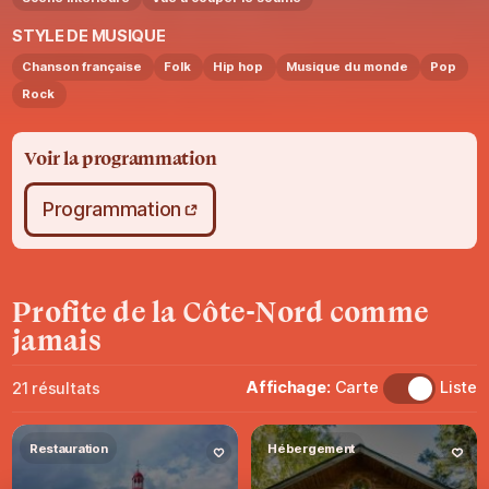
STYLE DE MUSIQUE
Chanson française
Folk
Hip hop
Musique du monde
Pop
Rock
Voir la programmation
Programmation
Profite
de la
Côte-Nord
comme
jamais
Affichage:
Carte
Liste
21
résultats
Restauration
Hébergement