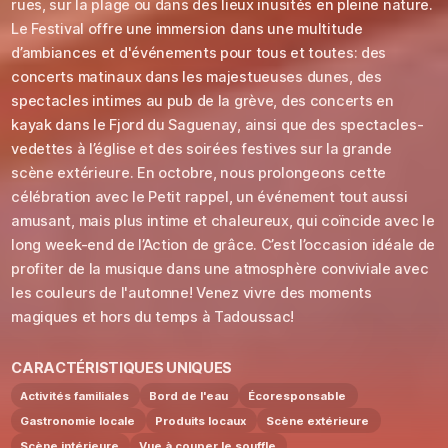
rues, sur la plage ou dans des lieux inusités en pleine nature.
Le Festival offre une immersion dans une multitude
d’ambiances et d'événements pour tous et toutes: des
concerts matinaux dans les majestueuses dunes, des
spectacles intimes au pub de la grève, des concerts en
kayak dans le Fjord du Saguenay, ainsi que des spectacles-
vedettes à l’église et des soirées festives sur la grande
scène extérieure. En octobre, nous prolongeons cette
célébration avec le Petit rappel, un événement tout aussi
amusant, mais plus intime et chaleureux, qui coïncide avec le
long week-end de l’Action de grâce. C’est l’occasion idéale de
profiter de la musique dans une atmosphère conviviale avec
les couleurs de l'automne! Venez vivre des moments
magiques et hors du temps à Tadoussac!
CARACTÉRISTIQUES UNIQUES
Activités familiales
Bord de l'eau
Écoresponsable
Gastronomie locale
Produits locaux
Scène extérieure
Scène intérieure
Vue à couper le souffle