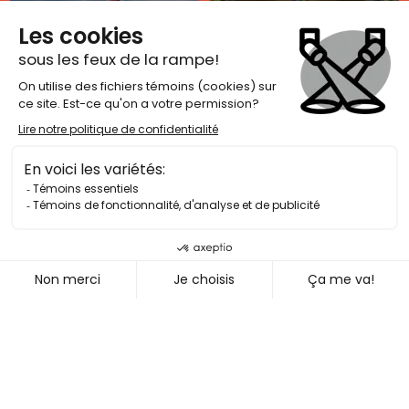
Canopée Lit
Hôtel Tadoussac
303 chemin de l’Anse-
165 rue Bord de l’Eau
de-Roche
Tadoussac
,
Québec
Sacré-Cœur
,
Québec
G0T 2A0
G0T 1Y0
Hébergement
Hébergement
Auberge la
Merveilleuse
Camping Tadoussac
113 Rue de la Coupe de
l’Islet
428 du Bateau Passeur
Tadoussac
,
Québec
Tadoussac
,
Québec
G0T 2A0
G0T 2A0
Hébergement
Hébergement