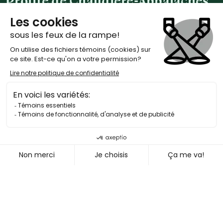
Profite
de
Chaudière-Appalaches
comme jamais
Affichage:
Carte
Liste
17
résultats
Hébergement
Hébergement
Hôtel L'Oiselière
Montmagny
Days inn
105 Chemin des Poirier
218 Chem. des Poirier
Montmagny
,
Québec
Montmagny
,
Québec
G5V 3T4
G5V 4J9
Hébergement
Hébergement
Econo Lodge Inn &
Camping Pointe aux