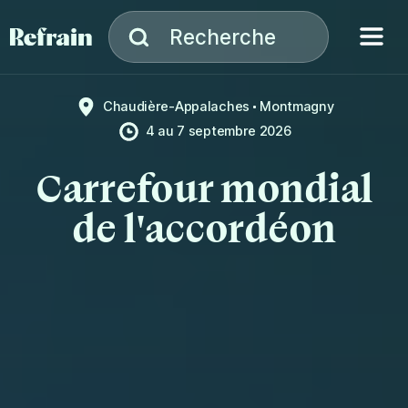
Aller à la navigation
Aller au contenu
Menu
Recherche
Recherche
Chaudière-Appalaches
Montmagny
4
au
7 septembre 2026
Carrefour mondial
de l'accordéon