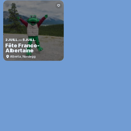
2 JUILL.
—
5 JUILL.
Fête Franco-
Albertaine
Alberta
,
Nordegg