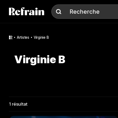
Aller à la navigation
Aller au contenu
Recherche
Recherche
artistes
Virginie B
Virginie B
1
résultat