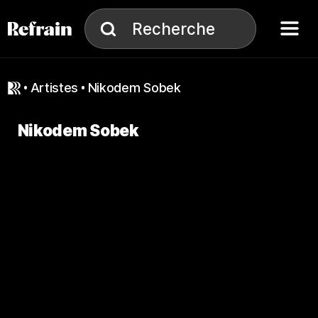
Aller à la navigation
Aller au contenu
Menu
Recherche
Recherche
artistes
Nikodem Sobek
Nikodem Sobek