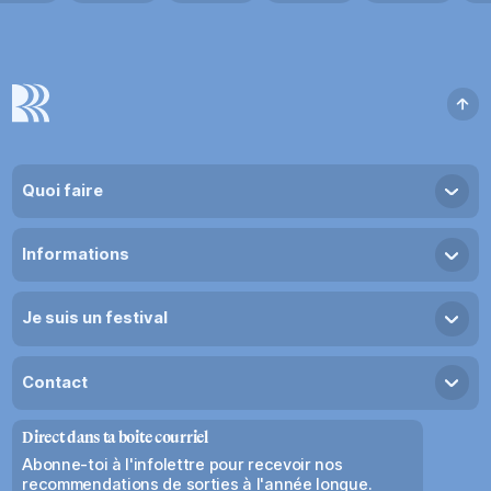
Quoi faire
Trouve ton festival
Informations
Collections
Coups de coeur
À propos
Je suis un festival
À la une
Projet - Horizons
Devenir membre
Tournée EKOTE
Contact
Espace membre
Accès REFRAIN
Nous joindre
Jobs de rêve
Direct dans ta boite courriel
Relations de presse
Partenaires
Abonne-toi à l'infolettre pour recevoir nos
recommendations de sorties à l'année longue.
Fournisseurs