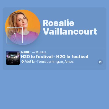
Rosalie
Vaillancourt
1
9 JUILL.
—
12 JUILL.
H2O le festival
-
H2O le festival
Abitibi-Témiscamingue
,
Amos