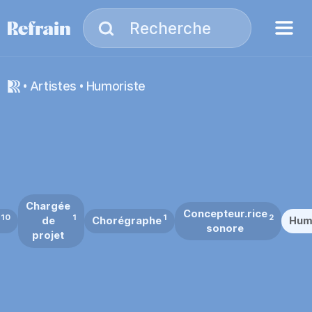
Aller à la navigation
Aller au contenu
Menu
Recherche
Recherche
artistes
Humoriste
Chargée
Concepteur.rice
10
1
1
2
de
Chorégraphe
Hum
sonore
projet