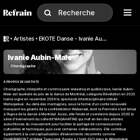
Aller à la navigation
Aller au contenu
Menu
Recherche
Recherche
artistes
EKOTE Danse - Ivanie Aubin-Malo
Ivanie Aubin-Malo
Chorégraphe
À PROPOS DE L'ARTISTE
Chorégraphe, interprète et commissaire wolastoq et québécoise, Ivanie Aubin-
Malo est lauréate du prix de la danse de Montréal, catégorie Révélation en 2023.
Ivanie signe en novembre 2024 le spectacle interdisciplinaire intitulé
Wahsipekuk : Au-delà des montagnes, sous la forme d’un conte renouvelé
invoquant les géants de la confédération Wabanaki, dont la Première s’est tenue
à l’Agora de la danse à Montréal. Aussi, elle fonde et coordonne depuis 2020 la
série d'événement du collectif MAQAHATINE qui met en lien des artistes
autochtones du mouvement pour faciliter le partage de connaissances
culturelles et techniques puis oser certaines collaborations. Elle contribue
également à la conceptualisation d’événements récurrents comme
OHAKWARONT et Nikak Tagocniok. Basée à L’Islet (QC) dans le Wolastokuk,