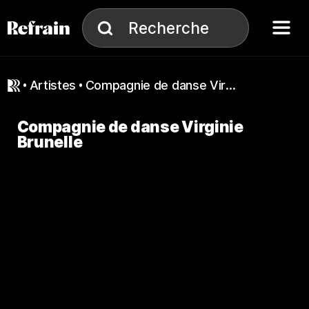
Aller à la navigation
Aller au contenu
Menu
Recherche
Recherche
artistes
Compagnie de danse Virginie Brunelle
Compagnie de danse Virginie
Brunelle