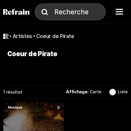
Aller à la navigation
Aller au contenu
Menu
Recherche
Recherche
artistes
Coeur de Pirate
Coeur de Pirate
Affichage:
Carte
Liste
1
résultat
Musique