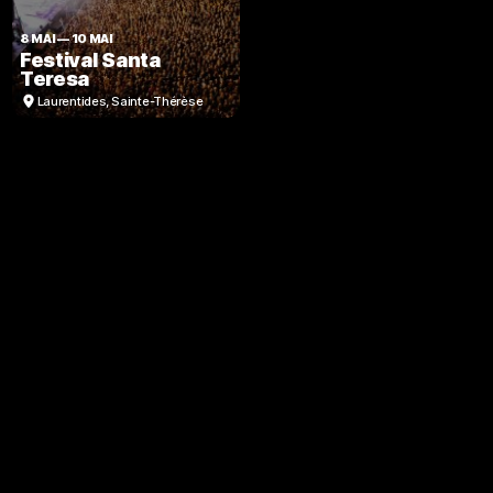
8 MAI
—
10 MAI
Festival Santa
Teresa
Laurentides
,
Sainte-Thérèse