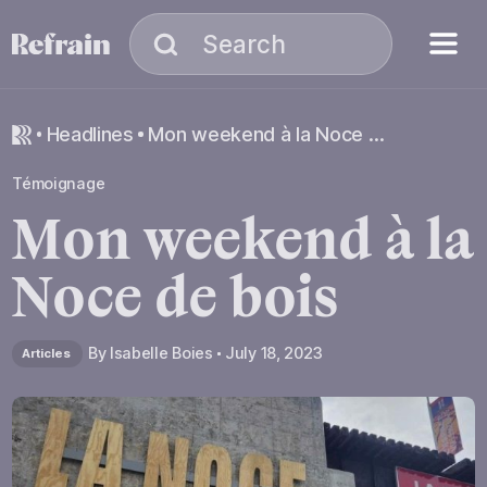
Skip to navigation
Skip to content
Menu
Search
Search
headlines
Mon weekend à la Noce de bois
Témoignage
Mon
weekend
à
la
Noce
de
bois
By
Isabelle Boies
July 18, 2023
Articles