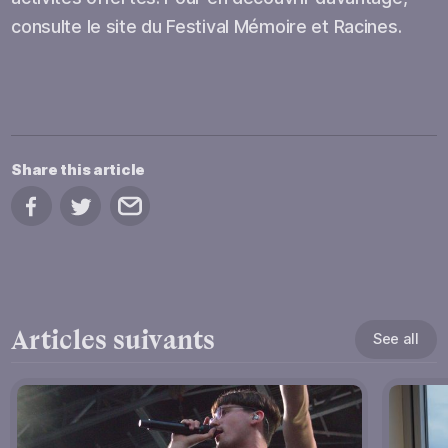
consulte le site du Festival Mémoire et Racines.
Share this article
Share on Facebook
Share on Twitter
Share by email
Articles suivants
See all