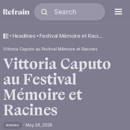
Skip to navigation
Skip to content
Menu
Search
Search
headlines
Festival Mémoire et Racines : 5 activités à ne pas manquer
Vittoria Caputo au Festival Mémoire et Racines
Vittoria
Caputo
au
Festival
Mémoire
et
Racines
May 28, 2026
Articles