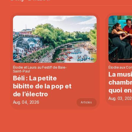
Élodie et Laura au Festif! de Baie-
Élodie aux Con
Saint-Paul
La mus
Béli : La petite
chambr
bibitte de la pop et
quoi en
de l’électro
Aug. 03, 20
Aug. 04, 2026
Articles