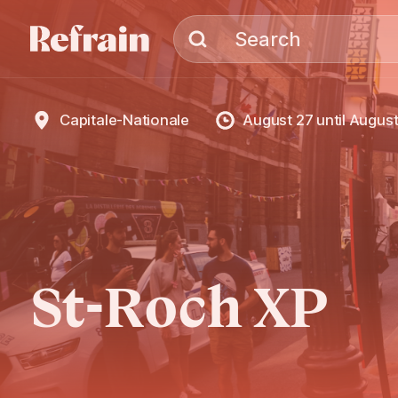
Skip to navigation
Skip to content
Search
Capitale-Nationale
August 27
until
August
St-Roch XP