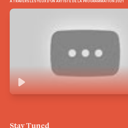
À TRAVERS LES YEUX D'UN ARTISTE DE LA PROGRAMMATION 2021
Play
Stay Tuned