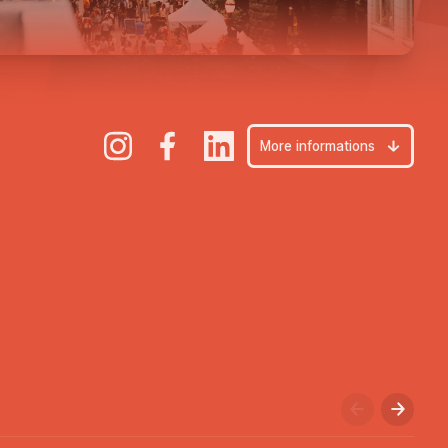
Play
More informations