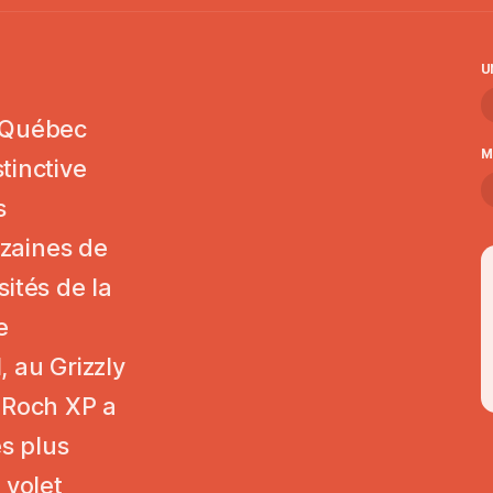
U
e Québec
M
tinctive
s
izaines de
ités de la
e
 au Grizzly
-Roch XP a
es plus
 volet