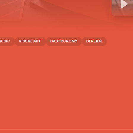
MUSIC
VISUAL ART
GASTRONOMY
GENERAL