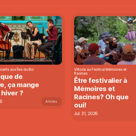
certs aux Îles du Bic
Vittoria au Festival Mémoires et
Racines
ique de
Être festivalier à
e, ça mange
Mémoires et
 hiver ?
Racines? Oh que
26
Articles
oui!
Jul. 31, 2026