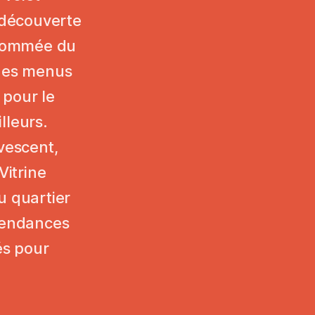
a découverte
renommée du
 des menus
 pour le
illeurs.
vescent,
Vitrine
u quartier
 tendances
és pour