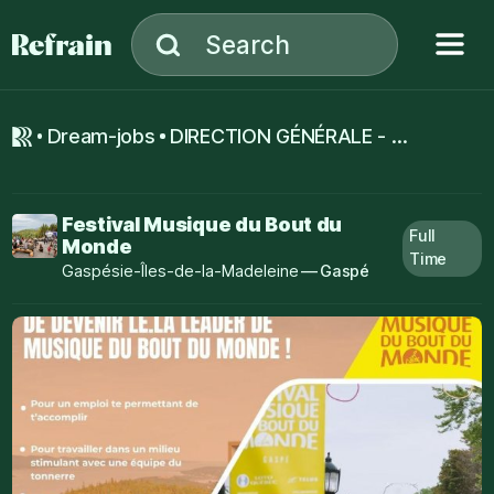
Skip to navigation
Skip to content
Menu
Search
Search
dream-jobs
DIRECTION GÉNÉRALE - MUSIQUE DU BOUT DU MONDE
Festival Musique du Bout du
Full
Monde
Time
Gaspésie-Îles-de-la-Madeleine
—
Gaspé