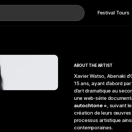
Search
Festival Tours
ABOUT THE ARTIST
Xavier Watso, Abenaki d’O
15 ans, ayant d’abord pa
d’art dramatique au secon
une web-série documenta
autochtone »
, suivant l
création de leurs œuvres e
processus artistique ains
contemporaines.