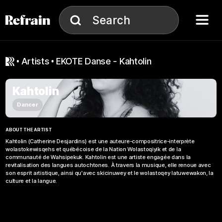
Skip to navigation
Skip to content
Menu
Search
Search
artists
EKOTE Danse - Kahtolin
Kahtolin
Dancer
ABOUT THE ARTIST
Kahtolin (Catherine Desjardins) est une auteure-compositrice-interprète
wolastokewisqehs et québécoise de la Nation Wolastoqiyik et de la
communauté de Wahsipekuk. Kahtolin est une artiste engagée dans la
revitalisation des langues autochtones. À travers la musique, elle renoue avec
son esprit artistique, ainsi qu'avec skicinuwey et le wolastoqey latuwewakon, la
culture et la langue.