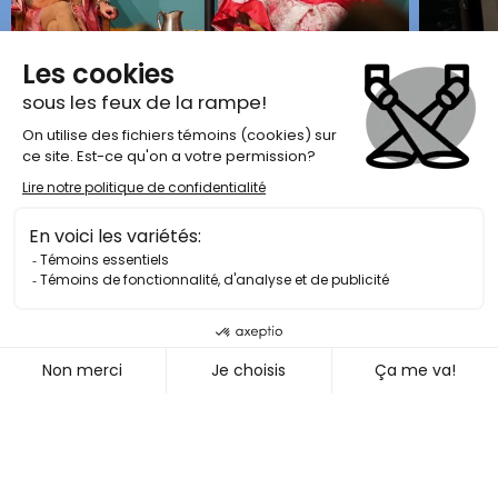
Tout ce que tu dois savoir
À PROPOS DU
SALON DU LIVRE DE MONTRÉAL
Le Salon du Livre de Montréal, l’incontournable fête littéraire
à ne pas manquer! Plongez au cœur d'une célébration
grandiose du livre et de la lecture lors du Salon au Palais des
congrès de Montréal, ou explorez la ville qui battra au rythme
de la littérature lors du Salon dans la ville. Une fête où le
plaisir de lire règne en maître, où les livres et les auteurs
sont à l'honneur et où la diversité culturelle se dévoile dans