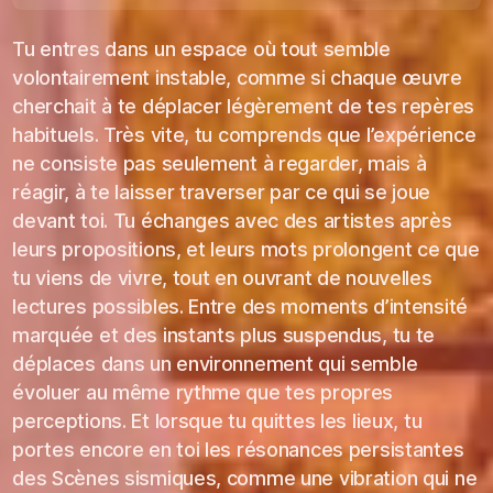
Tu entres dans un espace où tout semble
volontairement instable, comme si chaque œuvre
cherchait à te déplacer légèrement de tes repères
habituels. Très vite, tu comprends que l’expérience
ne consiste pas seulement à regarder, mais à
réagir, à te laisser traverser par ce qui se joue
devant toi. Tu échanges avec des artistes après
leurs propositions, et leurs mots prolongent ce que
tu viens de vivre, tout en ouvrant de nouvelles
lectures possibles. Entre des moments d’intensité
marquée et des instants plus suspendus, tu te
déplaces dans un environnement qui semble
évoluer au même rythme que tes propres
perceptions. Et lorsque tu quittes les lieux, tu
portes encore en toi les résonances persistantes
des Scènes sismiques, comme une vibration qui ne