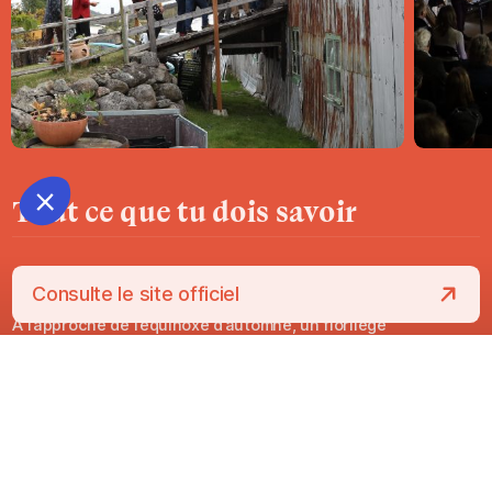
Tout ce que tu dois savoir
À PROPOS DU
FESTIVAL SCÈNES SISMIQUES
Consulte le site officiel
À l’approche de l’équinoxe d’automne, un florilège
d’événements théâtraux prend racine au cœur de la
municipalité des Éboulements (secteur Éboulements et
Saint-Joseph-de-la-Rive) et de son décor unique, dessiné
par l’impact d’une célèbre météorite il y a environ 400 millions
d’années. Le festival propose une expérience in situ, où le
paysage charlevoisien, qu’il soit naturel ou architectural,