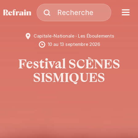
Aller à la navigation
Aller au contenu
Menu
Recherche
Recherche
Capitale-Nationale
Les Éboulements
10
au
13 septembre 2026
Festival SCÈNES
SISMIQUES