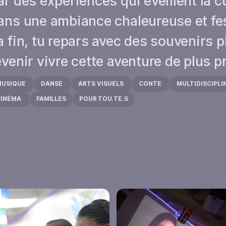
ar des expériences qui éveillent la c
ans une ambiance chaleureuse et fes
a fin, tu repars avec des souvenirs pl
evenir vivre cette aventure de plus p
MUSIQUE
DANSE
ARTS VISUELS
CONTE
MULTIDISCIPLI
CINÉMA
FAMILLES
POUR TOU.TE.S