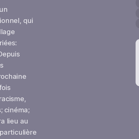
 un
ionnel, qui
llage
riées:
 Depuis
ts
rochaine
fois
racisme,
s; cinéma;
a lieu au
particulière