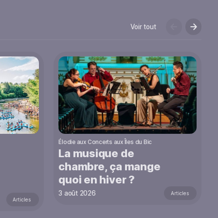
Voir tout
Élodie aux Concerts aux Îles du Bic
La musique de
chambre, ça mange
quoi en hiver ?
3 août 2026
Articles
Articles