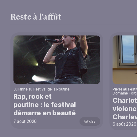
Reste à l’affût
Julianne au Festival de la Poutine
Pierre au Festi
Domaine Forge
Rap, rock et
Charlot
poutine : le festival
violonc
démarre en beauté
Charle
7 août 2026
Articles
6 août 2026