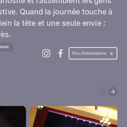
uriosité et rassemblent les gens
tive. Quand la journée touche à
ein la tête et une seule envie :
rès.
NAIRE
Plus d'informations