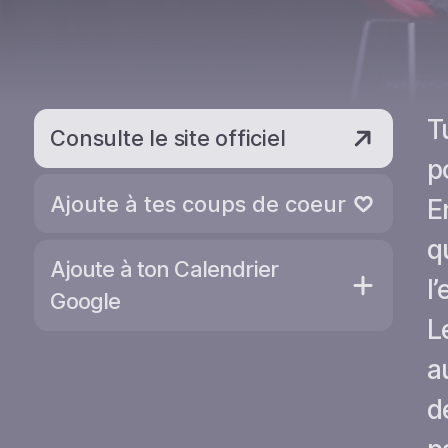
T
Consulte le site officiel
p
Ajoute à tes coups de coeur
E
Retire des coups de coeur
q
Ajoute à ton Calendrier
l
Google
L
a
d