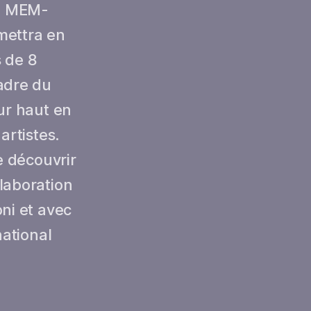
au MEM-
mettra en
s de 8
adre du
ur haut en
artistes.
e découvrir
laboration
ni et avec
national