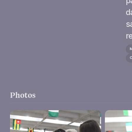
p
d
s
r
Photos