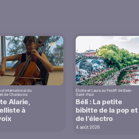
val international du
Élodie et Laura au Festif! de Baie-
t de Charlevoix
Saint-Paul
te Alarie,
Béli : La petite
elliste à
bibitte de la pop et
voix
de l’électro
4 août 2026