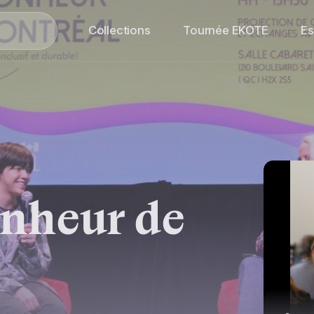
Collections
Tournée EKOTE
E
onheur de