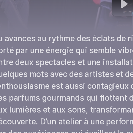
u avances au rythme des éclats de r
orté par une énergie qui semble vibr
ntre deux spectacles et une installa
uelques mots avec des artistes et d
’enthousiasme est aussi contagieux q
es parfums gourmands qui flottent da
ux lumières et aux sons, transforma
écouverte. D’un atelier à une perfor