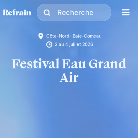
Aller à la navigation
Aller au contenu
Menu
Recherche
Recherche
Côte-Nord
Baie-Comeau
2
au
4 juillet 2026
Festival Eau Grand
Air