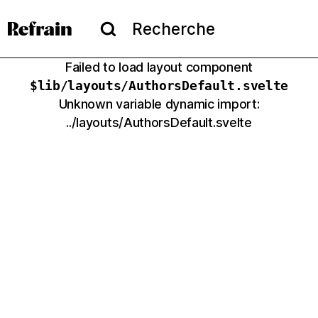
Aller à la navigation
Aller au contenu
Menu
Recherche
Recherche
Failed to load layout component
$lib/layouts/
AuthorsDefault
.svelte
Unknown variable dynamic import:
../layouts/AuthorsDefault.svelte