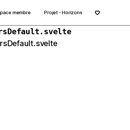
Menu
space membre
Projet - Horizons
rsDefault
.svelte
rsDefault.svelte