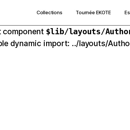
Collections
Tournée EKOTE
E
out component
$lib/layouts/
Autho
e dynamic import: ../layouts/Autho