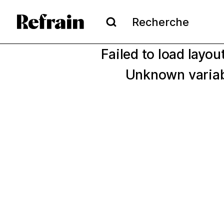
Aller à la navigation
Aller au contenu
Recherche
Recherche
Failed to load lay
Unknown variabl