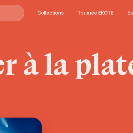
Collections
Tournée EKOTE
E
er
à
la
pla